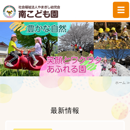
社会福祉法人やま
ホーム
園の紹介
みなみっこの生活
子育て支援
ホーム ≫
保護者様専用
最新情報