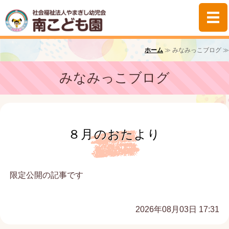
社会福祉法人やま
ホーム
ホーム
≫ みなみっこブログ ≫
園の紹介
みなみっこブログ
みなみっこの生活
子育て支援
８月のおたより
保護者様専用
限定公開の記事です
2026年08月03日 17:31