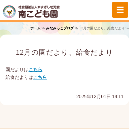
社会福祉法人やま
ホーム
ホーム
≫
みなみっこブログ
≫ 12月の園だより、給食だより ≫
園の紹介
12月の園だより、給食だより
みなみっこの生活
園だよりは
こちら
子育て支援
給食だよりは
こちら
保護者様専用
2025年12月01日 14:11